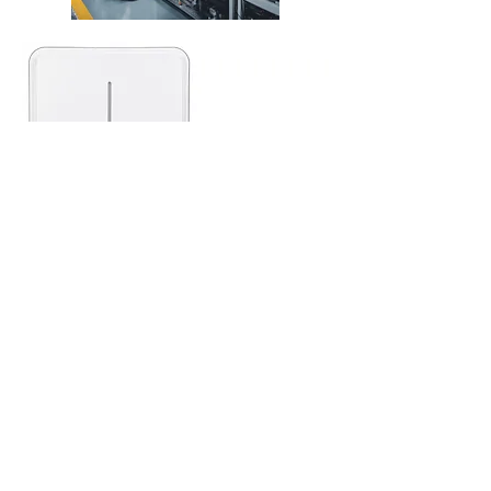
Certification: TUV：CE-EMC/UKCA-EMC;
CB-IEC62619；UN38.3;MSDS, UL1973; UL9540A
Supports DC input
Suitable for new and installed PV systems
Supports Wi-Fi and Cellular network connection.
Remotely monitor power generation and
consumption OTA firmware update, continuous
function improvement