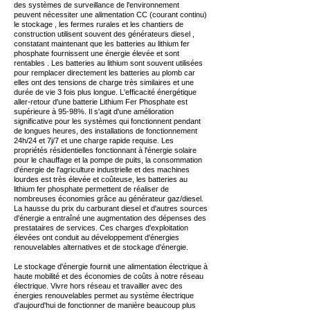
des systèmes de surveillance de l'environnement
peuvent nécessiter une alimentation CC (courant continu)
le stockage , les fermes rurales et les chantiers de
construction utilisent souvent des générateurs diesel ,
constatant maintenant que les batteries au lithium fer
phosphate fournissent une énergie élevée et sont
rentables . Les batteries au lithium sont souvent utilisées
pour remplacer directement les batteries au plomb car
elles ont des tensions de charge très similaires et une
durée de vie 3 fois plus longue. L'efficacité énergétique
aller-retour d'une batterie Lithium Fer Phosphate est
supérieure à 95-98%. Il s'agit d'une amélioration
significative pour les systèmes qui fonctionnent pendant
de longues heures, des installations de fonctionnement
24h/24 et 7j/7 et une charge rapide requise. Les
propriétés résidentielles fonctionnant à l'énergie solaire
pour le chauffage et la pompe de puits, la consommation
d'énergie de l'agriculture industrielle et des machines
lourdes est très élevée et coûteuse, les batteries au
lithium fer phosphate permettent de réaliser de
nombreuses économies grâce au générateur gaz/diesel.
La hausse du prix du carburant diesel et d'autres sources
d'énergie a entraîné une augmentation des dépenses des
prestataires de services. Ces charges d'exploitation
élevées ont conduit au développement d'énergies
renouvelables alternatives et de stockage d'énergie.
Le stockage d'énergie fournit une alimentation électrique à
haute mobilité et des économies de coûts à notre réseau
électrique. Vivre hors réseau et travailler avec des
énergies renouvelables permet au système électrique
d'aujourd'hui de fonctionner de manière beaucoup plus