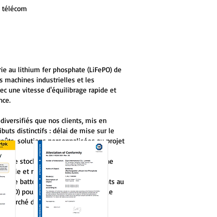
 télécom
rie au lithium fer phosphate (LiFePO) de
es machines industrielles et les
ec une vitesse d'équilibrage rapide et
nce.
diversifiés que nos clients, mis en
buts distinctifs : délai de mise sur le
ûts, solutions personnalisées au projet
erie.
ack de stockage de batterie offre une
exible et robuste pour le stockage
es de batterie compacts et puissants au
LiFePO) pour LGV et AGV, véhicules de
ur le marché dynamique.