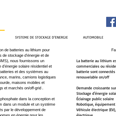
SYSTEME DE STOCKAGE D’ENERGIE
AUTOMOBILE
ion de
batteries au lithium
pour
Fa
s de stockage d'énergie et de
La batterie au lithium es
(BMS), nous fournissons un
commerciales ou réside
'énergie solaire résidentiel et
batterie sont connecté
batteries et des systèmes au
renouvelable on/off
sance, marins, camions logistiques
 lourde, maisons mobiles et
Demande croissante sur
s et marchés on/off-grid .
Stockage d'énergie sola
Éclairage public solaire
r phosphate dans la conception et
Robotique, équipement 
ium dans un module et un système
Véhicule électrique (EV)
s par le développement de
électrique
onomes en énergie pour les