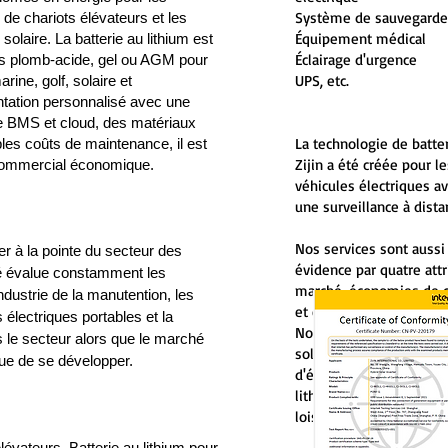
Système de sauvegarde
s de chariots élévateurs et les
Équipement médical
solaire. La batterie au lithium est
Éclairage d'urgence
s plomb-acide, gel ou AGM pour
UPS, etc.
rine, golf, solaire et
tation personnalisé avec une
ce BMS et cloud, des matériaux
La technologie de batte
bles coûts de maintenance, il est
Zijin a été créée pour l
 commercial économique.
véhicules électriques av
une surveillance à dista
Nos services sont aussi 
er à la pointe du secteur des
évidence par quatre attri
té évalue constamment les
marché, économies de co
industrie de la manutention, les
et expérience en ingéni
électriques portables et la
Notre passion pour le p
 le secteur alors que le marché
solution extrêmement fl
ue de se développer.
d'énergie et des systèm
lithium fer phosphate (
loisirs et utilitaires s
élévateurs, Batterie au lithium pour