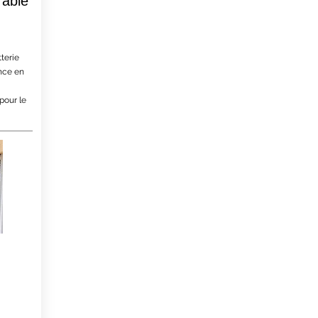
rable
terie
ance en
pour le